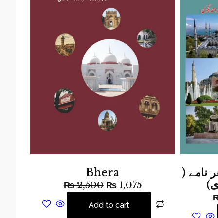
Bhera
فر نامے
وی
₨
2,500
₨
1,075
Add to cart