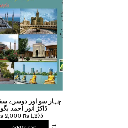
چہار سو اور دوسرے س (
ڈاکڑ انور احمد بگ)
₨
2,000
₨
1,275
Add to cart