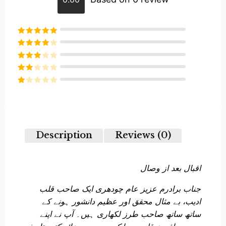
Rated
5
out
of 5
Rated
4
out of 5
Rated
3
out of
Rated
5
2
Rated
out
1
of 5
out
of
5
Description
Reviews (0)
اقبال بعد از وصال
جناب برادرم عزیز عام چودھری ایک صاحب قلب
ادیب، بے مثال محقق اور عظیم دانشور ہونے کے
ساتھ ساتھ صاحب طرز لکھاری ہیں۔ آپ نے اپنے