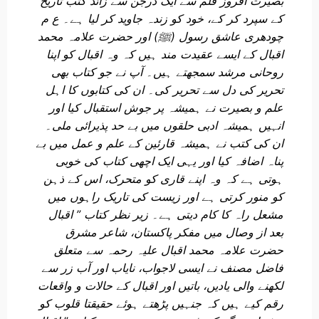
بصیرت افروز قلم سے ایک درجن سے زائد کتب تاریخ
کے سپرد کر کے، خود کو زندہ جاوید کر لیا ہے۔ ع م
چودھری عاشق رسول (ﷺ) اور حضرت علامہ محمد
اقبال کے ایسے عقیدت مند ہیں کہ وہ اقبال کو اپنا
روحانی مرشد سمجھتے ہیں۔ آپ نے جو کتاب بھی
تحریر کی دل سے تحریر کی۔ ان کی کتابوں کا اہل
علم و بصیرت نے ہمیشہ پر جوش استقبال کیا اور
انہیں ہمیشہ ادبی حلقوں میں بے حد پذیرائی ملی۔
ان کی کتب نے ہمیشہ قارئین کے علم و عمل میں بے
پناہ اضافہ کیا اور یہی ایک اچھی کتاب کی خوبی
ہوتی ہے کہ وہ اپنے قاری کو متحرک، اس کے ذہن
کو منور کرتی ہے اور زیست کی تاریک راہوں میں
مشعل راہ کا کام دیتی ہے۔ زیر نظر کتاب ” اقبال
بعد از وصال میں مفکر پاکستان، شاعر مشرق
حضرت علامہ محمد اقبال علیہ رحمہ سے متعلق
فاضل مصنف نے ایسی لاجواب، نایاب اور آب زر سے
لکھنے والی یادیں، باتیں اور اقبال کے حالات و واقعات
رقم کیے ہیں کہ جنہیں پڑھتے ہوئے حقیقتا قلوب کو