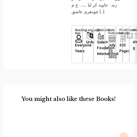
زندہ جاوید کر لیا ہے۔ ع م
چودھری عاشق […]
Reading
Language
Publisher
Date
Print
Dimens
We
Age
Published
Length
Urdu
Qalam
49
Everyone
July
335
Foudation
g
Years
22,
Pages
International
2022
You might also like these Books!