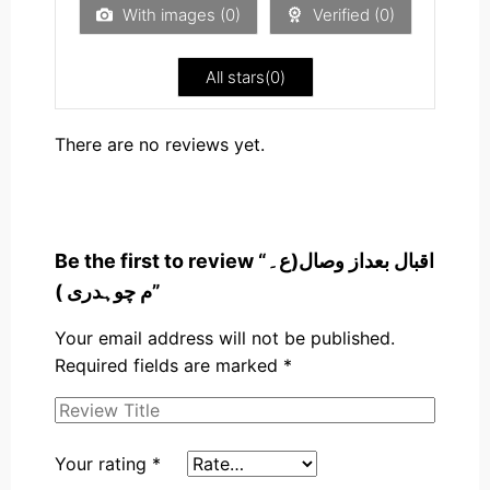
5
With images (
0
)
Verified (
0
)
All stars(
0
)
There are no reviews yet.
Be the first to review “اقبال بعداز وصال(ع۔
م چوہدری )”
Your email address will not be published.
Required fields are marked
*
Your rating
*