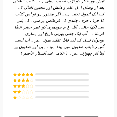
تپش اور جگر کو تڑپ نصیب ہوتی ہے۔ کتاب ” اقبال
بعد از وصال اہل علم و دانش اور محبین اقبال کے
لیے ایک انمول تحفہ ہے۔ اگر مقدور ہو تو اس کتاب
کا حرف حرف چاندی کے قرطاس پر سونے کے پانی
سے لکھا جائے۔ اللہ ع م چودھری کو عمر خضر عطا
فرمائے ۔ آپ ایک چلتی پھرتی تاریخ اور ہماری
نوجوان نسل کے لیے قابل تقلید نمونہ ہیں۔ آپ ایسے
گوہر نایاب صدیوں میں پیدا ہوتے ہیں اور صدیوں پر
اپنا اثر چھوڑتے ہیں۔ ( علامہ عبد الستار عاصم )
Rated
5
out
of 5
Rated
4
out of 5
Rated
3
out of
Rated
5
2
Rated
out
1
of 5
out
of