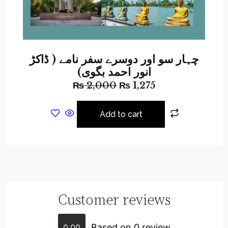
چہار سو اور دوسرے سفر نامے ( ڈاکڑ
انور احمد بگوی)
₨
2,000
₨
1,275
Add to cart
Customer reviews
Based on 0 review
0.00