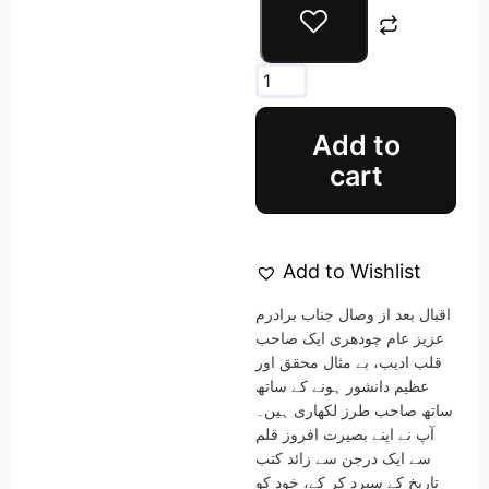
Add to
cart
Add to Wishlist
اقبال بعد از وصال جناب برادرم
عزیز عام چودھری ایک صاحب
قلب ادیب، بے مثال محقق اور
عظیم دانشور ہونے کے ساتھ
ساتھ صاحب طرز لکھاری ہیں۔
آپ نے اپنے بصیرت افروز قلم
سے ایک درجن سے زائد کتب
تاریخ کے سپرد کر کے، خود کو