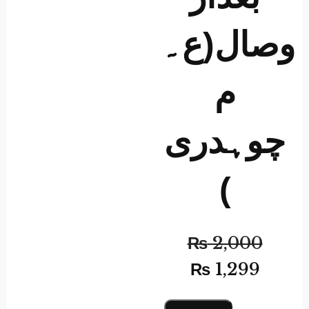
وصال(ع۔
م
چوہدری
)
₨
2,000
₨
1,299