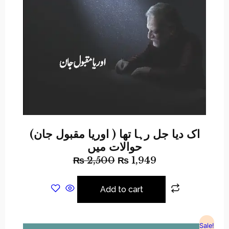
(اوریا مقبول جان ) اک دیا جل رہا تھا
حوالات میں
₨
2,500
₨
1,949
Add to cart
Sale!