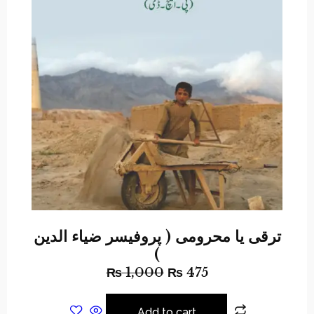
ترقی یا محرومی ( پروفیسر ضیاء الدین
)
₨
1,000
₨
475
Add to cart