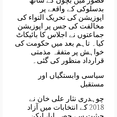
قصور میں بچوں کے ساتھ
بدسلوکی کے واقعے پر
اپوزیشن کی تحریک التواء کی
مخالفت کی جس پر اپوزیشن
جماعتوں نے اجلاس کا بائیکاٹ
کیا۔ تاہم بعد میں حکومت کی
خواہش پر متفقہ مذمتی
قرارداد منظور کی گئی۔
سیاسی وابستگیاں اور
مستقبل
چوہدری نثار علی خان نے
2018 کے انتخابات میں آزاد
حیثیت سے حصہ لیا، لیکن