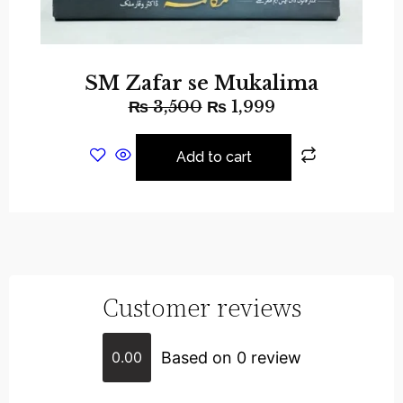
SM Zafar se Mukalima
₨
3,500
₨
1,999
Add to cart
Customer reviews
Based on 0 review
0.00