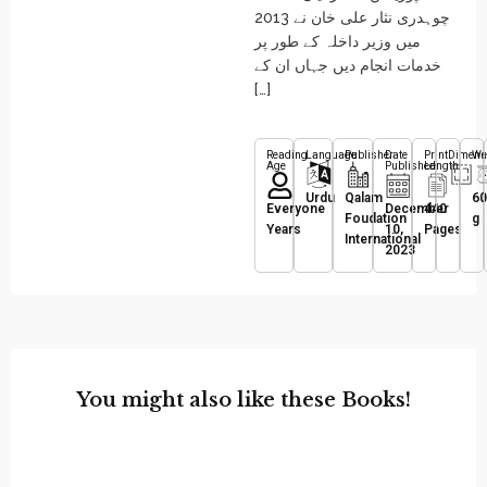
چوہدری نثار علی خان نے 2013
میں وزیر داخلہ کے طور پر
خدمات انجام دیں جہاں ان کے
[…]
Reading
Language
Publisher
Date
Print
Dimens
We
Age
Published
Length
Urdu
Qalam
60
Everyone
December
440
Foudation
g
Years
10,
Pages
International
2023
You might also like these Books!