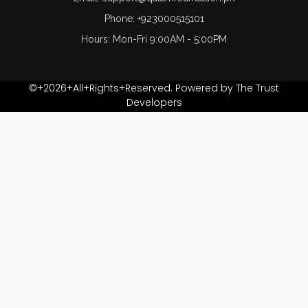
Phone: +923000515101
Hours: Mon-Fri 9:00AM - 5:00PM
©+2026+All+Rights+Reserved. Powered by The Trust
Developers