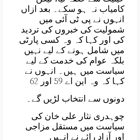
کامیاب نہ ہو سکے۔ بعد ازاں
انہوں نے پی ٹی آئی میں
شمولیت کی خبروں کی تردید
کی اور کہا کہ وہ کسی پارٹی
میں شامل ہونے کے لیے نہیں
بلکہ عوام کی خدمت کے لیے
سیاست میں ہیں۔ انہوں نے
کہا کہ وہ این اے 59 اور 62
دونوں سے انتخاب لڑیں گے۔
چوہدری نثار علی خان کی
سیاست میں مستقل مزاجی
اور آزاد رائے نے انہیں