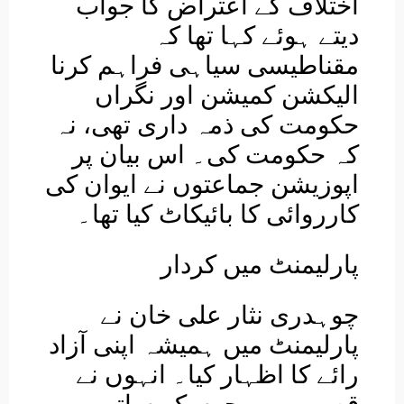
اختلاف کے اعتراض کا جواب
دیتے ہوئے کہا تھا کہ
مقناطیسی سیاہی فراہم کرنا
الیکشن کمیشن اور نگراں
حکومت کی ذمہ داری تھی، نہ
کہ حکومت کی۔ اس بیان پر
اپوزیشن جماعتوں نے ایوان کی
کارروائی کا بائیکاٹ کیا تھا۔
پارلیمنٹ میں کردار
چوہدری نثار علی خان نے
پارلیمنٹ میں ہمیشہ اپنی آزاد
رائے کا اظہار کیا۔ انہوں نے