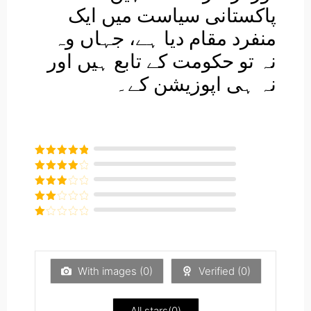
پاکستانی سیاست میں ایک
منفرد مقام دیا ہے، جہاں وہ
نہ تو حکومت کے تابع ہیں اور
نہ ہی اپوزیشن کے۔
Rated
5
out
of 5
Rated
4
out of 5
Rated
3
out of
Rated
5
2
Rated
out
1
of 5
out
of
5
With images (
0
)
Verified (
0
)
All stars(
0
)