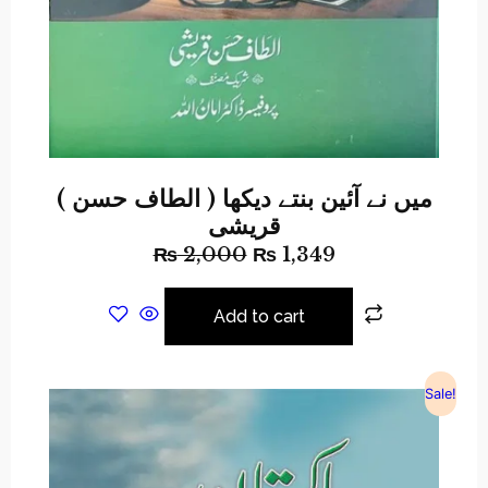
( میں نے آئین بنتے دیکھا ( الطاف حسن
قریشی
₨
2,000
₨
1,349
Add to cart
Sale!