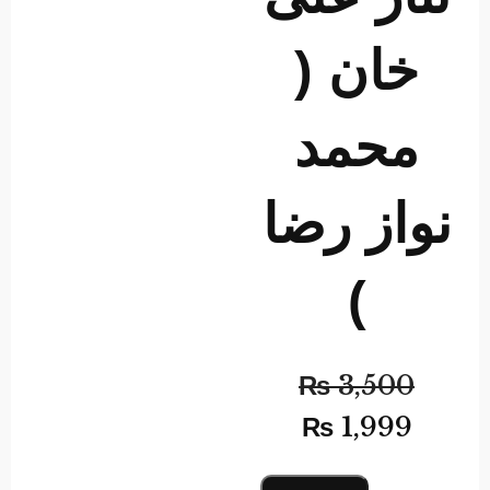
خان (
محمد
نواز رضا
)
₨
3,500
₨
1,999