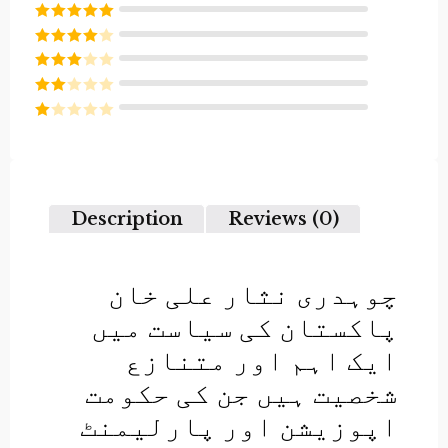
Rated
5
out
of 5
Rated
4
out of 5
Rated
3
out of
Rated
5
2
Rated
out
1
of 5
out
of
5
Description
Reviews (0)
چوہدری نثار علی خان
پاکستان کی سیاست میں
ایک اہم اور متنازع
شخصیت ہیں جن کی حکومت
اپوزیشن اور پارلیمنٹ