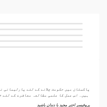
پاکستان میں حکومت چلانے کے لئے پارلیمانی ن
ہیں۔ اس عمل کا علمی مطالعہ معاشرے کے لئے خوش آئند ہے۔ تحریر عمدہ اور جامع ہے اور محقق نے اپنے کام سے انصاف کیا ہے
پروفیسر اختر مجید
با دندان باشید