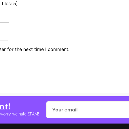
iles: 5)
er for the next time I comment.
nt!
t worry we hate SPAM!