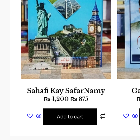
Sahafi Kay SafarNamy
Ga
₨
1,200
₨
875
Add to cart