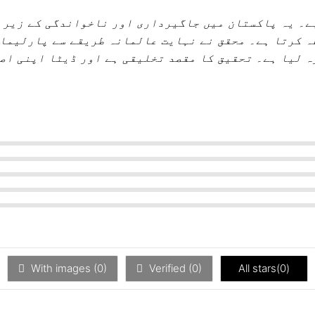
ے۔ یہ پاکستان میں جاگیرداری اور ناخواندگی کے زیر 
 کرتا ہے۔ محقق نے نہایت عالمانہ طریقے سے پارلیما
ہ لیا ہے۔
تحقیق کا مقصد تخلیقی ہے اور ڈیٹا اپنی اص
With images (
0
)
Verified (
0
)
All stars(
0
)