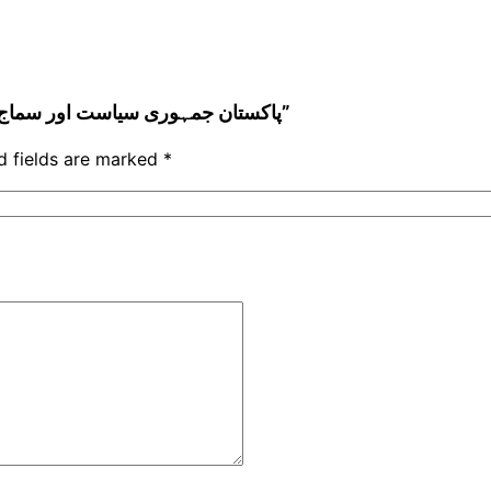
Be the first to review “پاکستان جمہوری سیاست اور سماج (ڈاکٹر محمد سلیم شیخ)”
d fields are marked
*