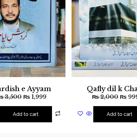
rdish e Ayyam
Qafly dil k Ch
₨
3,500
₨
1,999
₨
2,000
₨
99
Add to cart
Add to cart