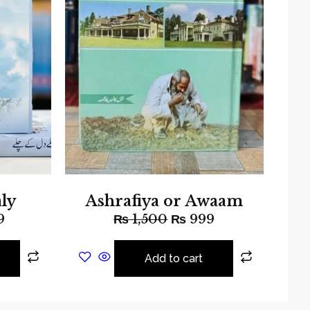
aly
Ashrafiya or Awaam
9
₨
1,500
₨
999
Add to cart