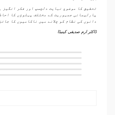
تحقیق کا موضوع نہایت دلچسپ اور فکر انگیز ہ
پارلیمانی جمہوریت کے مختلف پہلوؤں کا احاطہ
دانوں کی نظام کو چلانے میں ناکامیوں کا جائز
ڈاکٹر ارم صدیقی کینیڈا