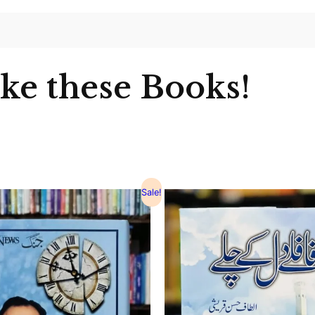
ike these Books!
Sale!