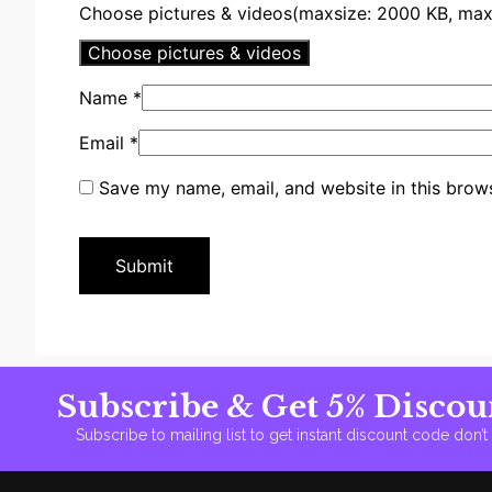
Choose pictures & videos(maxsize: 2000 KB, max f
Choose pictures & videos
Name
*
Email
*
Save my name, email, and website in this brows
Subscribe & Get 5% Discou
Subscribe to mailing list to get instant discount code don’