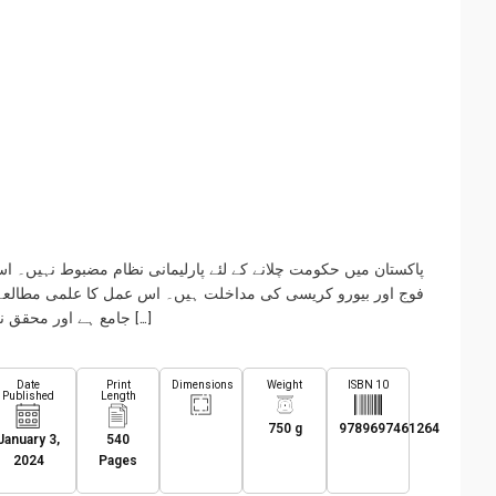
پاکستان میں حکومت چلانے کے لئے پارلیمانی نظام مضبوط نہیں۔ ،
فوج اور بیورو کریسی کی مداخلت ہیں۔ اس عمل کا علمی مطالعہ 
جامع ہے اور محقق نے اپنے کام سے انصاف کیا ہے پروفیسر اختر مجید […]
Date
Print
Dimensions
Weight
ISBN 10
Published
Length
750 g
9789697461264
January 3,
540
2024
Pages