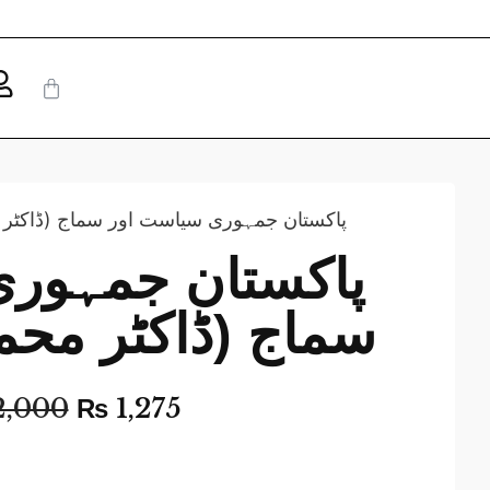
پاکستان جمہوری سیاست اور سماج (ڈاکٹر )
پاکستان جمہوری
سماج (ڈاکٹر مح)
,000
₨
1,275