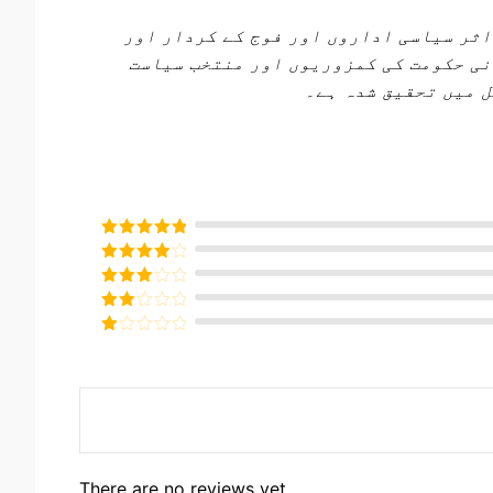
اثر سیاسی اداروں اور فوج کے کردار اور
نی حکومت کی کمزوریوں اور منتخب سیاست
ل میں تحقیق شدہ ہے۔
Rated
5
out
of 5
Rated
4
out of 5
Rated
3
out of
Rated
5
2
Rated
out
1
of 5
out
of
5
There are no reviews yet.